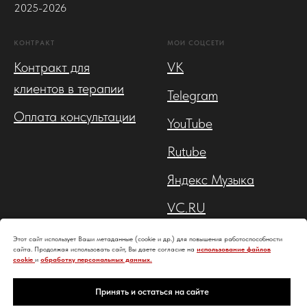
2025-2026
КОНТРАКТ
МОИ СОЦСЕТИ
Контракт для
VK
клиентов в терапии
Telegram
Оплата консультации
YouTube
Rutube
Яндекс Музыка
VC.RU
ЛитРес
Этот сайт использует Ваши метаданные (cookie и др.) для повышения работоспособности
сайта. Продолжая использовать сайт, Вы даете согласие на
использование файлов
cookie
и
обработку персональных данных.
Профиль на Б17
Принять и остаться на сайте