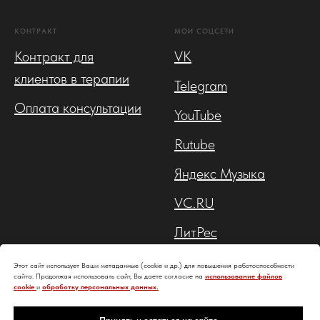
КОНТРАКТ
МОИ СОЦСЕТИ
Контракт для
VK
клиентов в терапии
Telegram
Оплата консультации
YouTube
Rutube
Яндекс Музыка
VC.RU
ЛитРес
Профиль на Б17
Этот сайт использует Ваши метаданные (cookie и др.) для повышения работоспособности
сайта. Продолжая использовать сайт, Вы даете согласие на
использование файлов
cookie
и
обработку персональных данных.